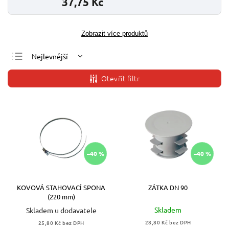
37,75 Kč
Zobrazit více produktů
Nejlevnější
Nejdražší
Otevřít filtr
Nejprodávanější
Abecedně
–40 %
–40 %
KOVOVÁ STAHOVACÍ SPONA
ZÁTKA DN 90
(220 mm)
Skladem
Skladem u dodavatele
28,80 Kč bez DPH
25,80 Kč bez DPH