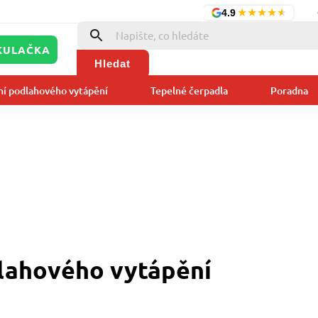
★
★
★
★
★
4.9
KULAČKA
Hledat
ní podlahového vytápění
Tepelné čerpadla
Poradna
lahového vytápění