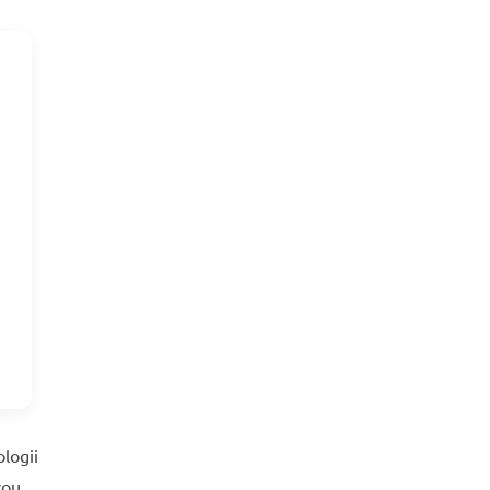
logii
vou