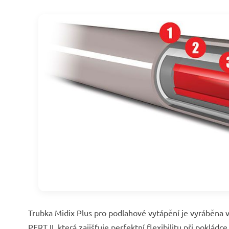
Trubka Midix Plus pro podlahové vytápění je vyráběna 
PERT II, která zajišťuje perfektní flexibilitu při poklá