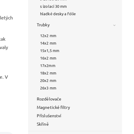
s izolací 30 mm
hladké desky a fólie
letých
Trubky
12x2 mm
tak
14x2 mm
valy
15x1,5 mm
16x2 mm
17x2mm
18x2 mm
e. V
20x2 mm
26x3 mm
Rozdělovače
Magnetické filtry
Příslušenství
Skříně