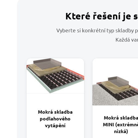
Které řešení je 
Vyberte si konkrétní typ skladby 
Každá var
Mokrá skladba
Mokrá skladb
podlahového
MINI (extrémn
vytápění
nízká)