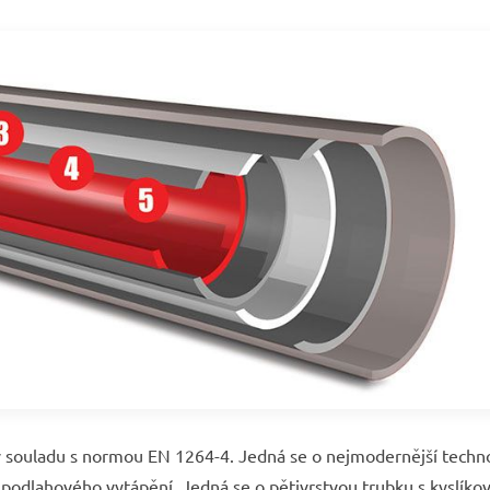
v souladu s normou EN 1264-4. Jedná se o nejmodernější techno
dce podlahového vytápění. Jedná se o pětivrstvou trubku s kyslíko