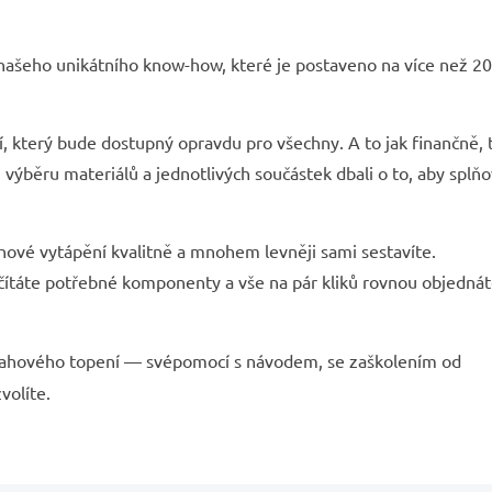
 našeho unikátního know-how, které je postaveno na více než 20
, který bude dostupný opravdu pro všechny. A to jak finančně, 
výběru materiálů a jednotlivých součástek dbali o to, aby splňo
ahové vytápění kvalitně a mnohem levněji sami sestavíte.
čítáte potřebné komponenty a vše na pár kliků rovnou objednát
ahového topení — svépomocí s návodem, se zaškolením od
volíte.