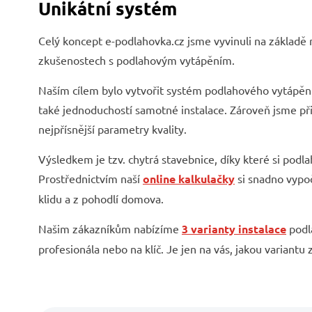
Unikátní systém
Celý koncept e-podlahovka.cz jsme vyvinuli na základě
zkušenostech s podlahovým vytápěním.
Naším cílem bylo vytvořit systém podlahového vytápění
také jednoduchostí samotné instalace. Zároveň jsme při 
nejpřísnější parametry kvality.
Výsledkem je tzv. chytrá stavebnice, díky které si podl
Prostřednictvím naší
online kalkulačky
si snadno vypo
klidu a z pohodlí domova.
Našim zákazníkům nabízíme
3 varianty instalace
podl
profesionála nebo na klíč. Je jen na vás, jakou variantu z