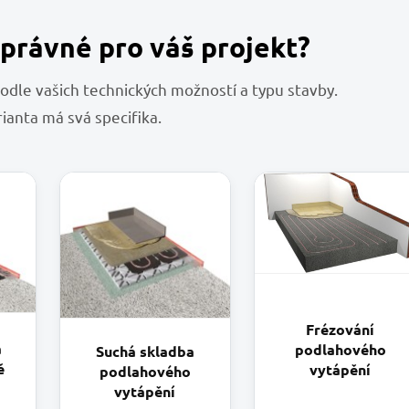
správné pro váš projekt?
podle vašich technických možností a typu stavby.
ianta má svá specifika.
Frézování
a
podlahového
Suchá skladba
ě
vytápění
podlahového
vytápění