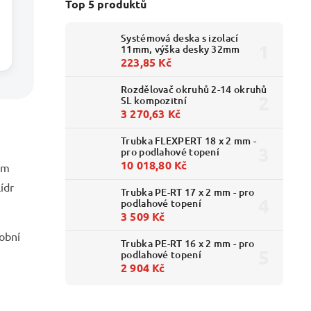
Top 5 produktů
Systémová deska s izolací
11mm, výška desky 32mm
223,85 Kč
Rozdělovač okruhů 2-14 okruhů
SL kompozitní
3 270,63 Kč
Trubka FLEXPERT 18 x 2 mm -
pro podlahové topení
10 018,80 Kč
rm
ídr
Trubka PE-RT 17 x 2 mm - pro
podlahové topení
3 509 Kč
obní
Trubka PE-RT 16 x 2 mm - pro
podlahové topení
2 904 Kč