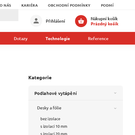
O NÁS
KARIÉRA
OBCHODNÍ PODMÍNKY
PODMÍNKY OCHRA
Nákupní košík
Přihlášení
Prázdný košík
Dotazy
Reference
Kon
Technologie
Kategorie
Podlahové vytápění
Desky a fólie
bez izolace
s izolací 10 mm
s izolací 20 mm