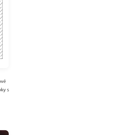
ové
bky s