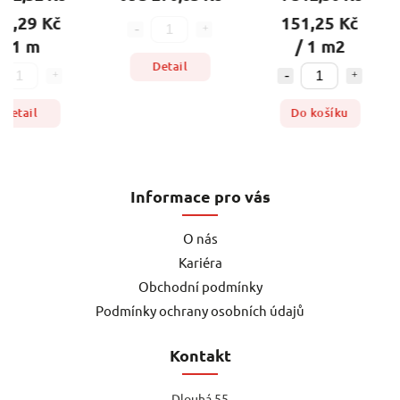
9,29 Kč
151,25 Kč
 1 m
/ 1 m2
Detail
etail
Do košíku
Informace pro vás
O nás
Kariéra
Obchodní podmínky
Podmínky ochrany osobních údajů
Kontakt
Dlouhá 55