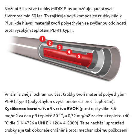
Složení 5ti vrstvé trubky MIDIX Plus umožňuje garantovat
životnost min 50 let. To zajišťuje nová kompozice trubky Midix
Plus, kde hlavní materiál tvoří polyethylen se zvýšenou odolností
proti vysokým teplotám PE-RT, typ II.
Vnitřní a vnější ochrannou část trubky tvoří materiál polyethylen
PE-RT, typ II (polyethylen s vyšší odolností proti teplotám).
Kyslíkovou bariéru tvoří vrstva EVOH
(prostup kyslíku 3,6
mg/m2 za den při teplotě 80 °C, a 0,32 mg/m2 za den s teplotou 40
°C dle DIN 4726 a UNI EN 1264-4: 2009). Ta se nachází uprostřed
trubky a je tak dokonale chráněná proti mechanickému poškození