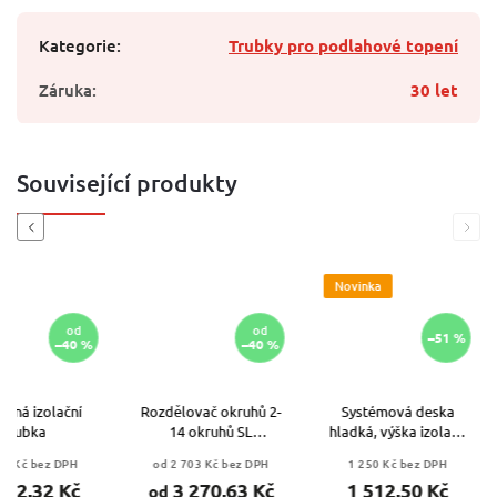
Kategorie
:
Trubky pro podlahové topení
Záruka
:
30 let
Související produkty
Previous
Next
Novinka
od
od
–51 %
–40 %
–40 %
ná izolační
Rozdělovač okruhů 2-
Systémová deska
rubka
14 okruhů SL
hladká, výška izolace
kompozitní
30 mm
 Kč bez DPH
od 2 703 Kč bez DPH
1 250 Kč bez DPH
2,32 Kč
3 270,63 Kč
1 512,50 Kč
od