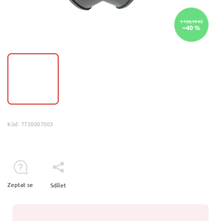
1 136,19 Kč
–40 %
Kód:
7720007003
Zeptat se
Sdílet