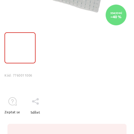
354,53 Kč
–40 %
Kód:
7760011006
Zeptat se
Sdílet