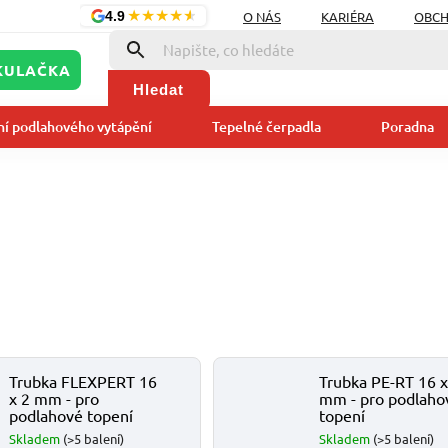
★
★
★
★
★
O NÁS
KARIÉRA
OBCH
4.9
KULAČKA
Hledat
ní podlahového vytápění
Tepelné čerpadla
Poradna
Trubka FLEXPERT 16
Trubka PE-RT 16 x
x 2 mm - pro
mm - pro podlaho
podlahové topení
topení
Skladem
(>5 balení)
Skladem
(>5 balení)