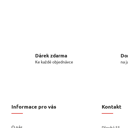
Dárek zdarma
Do
Ke každé objednávce
na j
Informace pro vás
Kontakt
O nás
Dlouhá 55