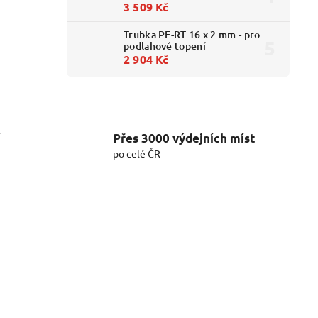
3 509 Kč
Trubka PE-RT 16 x 2 mm - pro
podlahové topení
2 904 Kč
í
Přes 3000 výdejních míst
po celé ČR