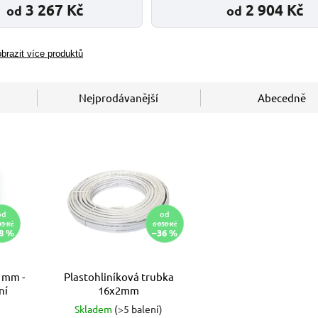
3 267 Kč
2 904 Kč
od
od
brazit více produktů
Nejprodávanější
Abecedně
od
od
93 Kč
6 050 Kč
8 %
–36 %
 mm -
Plastohliníková trubka
ní
16x2mm
Skladem
(>5 balení)