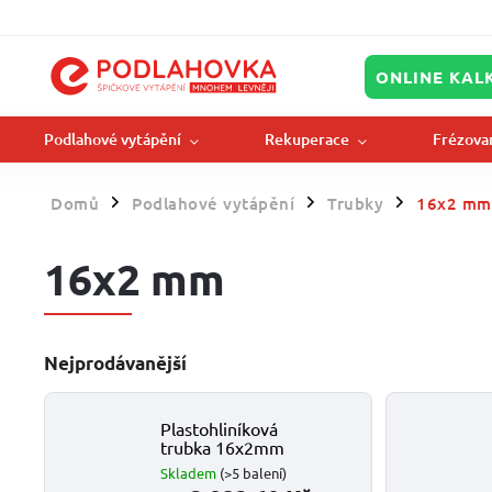
ONLINE KAL
Podlahové vytápění
Rekuperace
Frézova
Domů
Podlahové vytápění
Trubky
16x2 mm
/
/
/
16x2 mm
Nejprodávanější
Plastohliníková
trubka 16x2mm
Skladem
(>5 balení)