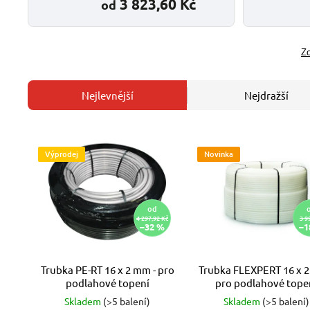
3 823,60 Kč
od
Zo
Nejlevnější
Nejdražší
Výprodej
Novinka
od
4 297,92 Kč
3 9
–32 %
–1
Trubka PE-RT 16 x 2 mm - pro
Trubka FLEXPERT 16 x 2
podlahové topení
pro podlahové tope
Skladem
(>5 balení)
Skladem
(>5 balení)