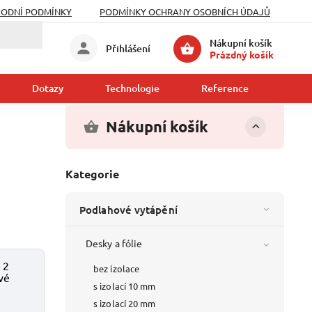
ODNÍ PODMÍNKY
PODMÍNKY OCHRANY OSOBNÍCH ÚDAJŮ
Nákupní košík
Přihlášení
Prázdný košík
Dotazy
Technologie
Reference
Kont
Nákupní košík
Kategorie
Podlahové vytápění
Desky a fólie
 2
bez izolace
vé
s izolací 10 mm
s izolací 20 mm