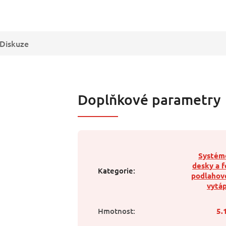
Diskuze
Doplňkové parametry
Systém
desky a f
Kategorie
:
podlahov
vytá
Hmotnost
:
5.