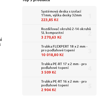
Systémová deska s izolací
11mm, výška desky 32mm
223,85 Kč
Rozdělovač okruhů 2-14 okruhů
SL kompozitní
3 270,63 Kč
í
í
Trubka FLEXPERT 18 x 2 mm -
pro podlahové topení
10 018,80 Kč
Trubka PE-RT 17 x 2 mm - pro
podlahové topení
3 509 Kč
Trubka PE-RT 16 x 2 mm - pro
podlahové topení
2 904 Kč