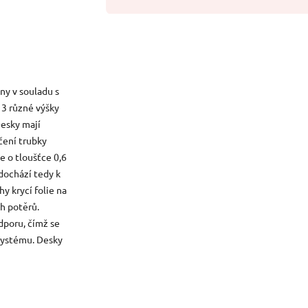
ny v souladu s
 3 různé výšky
esky mají
čení trubky
e o tloušťce 0,6
dochází tedy k
y krycí folie na
h potěrů.
poru, čímž se
systému. Desky