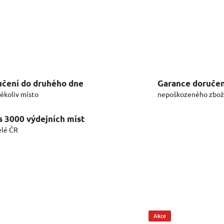
čení do druhého dne
Garance doručen
kékoliv místo
nepoškozeného zbož
s 3000 výdejních míst
elé ČR
Akce