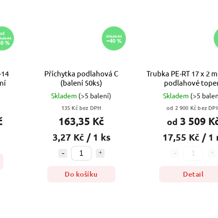
od
272,25 Kč
–40 %
1,05 Kč
40 %
-14
Příchytka podlahová C
Trubka PE-RT 17 x 2 m
ní
(balení 50ks)
podlahové tope
Skladem
(>5 balení)
Skladem
(>5 balen
135 Kč bez DPH
od 2 900 Kč bez DP
č
163,35 Kč
3 509 K
od
3,27 Kč / 1 ks
17,55 Kč / 1
Do košíku
Detail