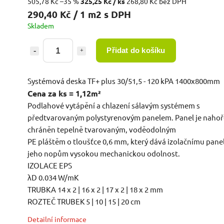
505,78 Kč
–35 %
325,25 Kč
/ ks
268,80 Kč bez DPH
290,40 Kč / 1 m2 s DPH
Skladem
Přidat do košíku
Systémová deska TF+ plus 30/51,5 - 120 kPA 1400x800mm
Cena za ks = 1,12m²
Podlahové vytápění a chlazení sálavým systémem s
předtvarovaným polystyrenovým panelem. Panel je nahoř
chráněn tepelně tvarovaným, voděodolným
PE pláštěm o tloušťce 0,6 mm, který dává izolačnímu pane
jeho nopům vysokou mechanickou odolnost.
IZOLACE EPS
λ
D
0.034 W/mK
TRUBKA 14 x 2 | 16 x 2 | 17 x 2 | 18 x 2 mm
ROZTEČ TRUBEK 5 | 10 | 15 | 20 cm
Detailní informace