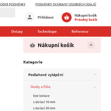
ODNÍ PODMÍNKY
PODMÍNKY OCHRANY OSOBNÍCH ÚDAJŮ
Nákupní košík
Přihlášení
Prázdný košík
Dotazy
Technologie
Reference
Kont
Nákupní košík
Kategorie
Podlahové vytápění
Desky a fólie
bez izolace
s izolací 10 mm
s izolací 20 mm