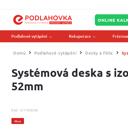
ONLINE KAL
Podlahové vytápění
Rekuperace
Frézova
Domů
Podlahové vytápění
Desky a fólie
Sy
/
/
/
Systémová deska s iz
52mm
Kód:
1211030330
Akce