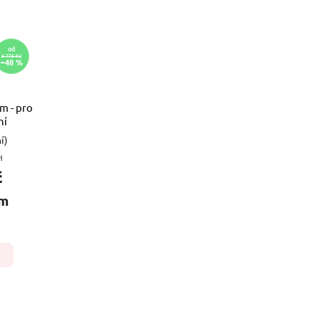
od
6 776 Kč
–48 %
m - pro
ní
í)
H
č
 m