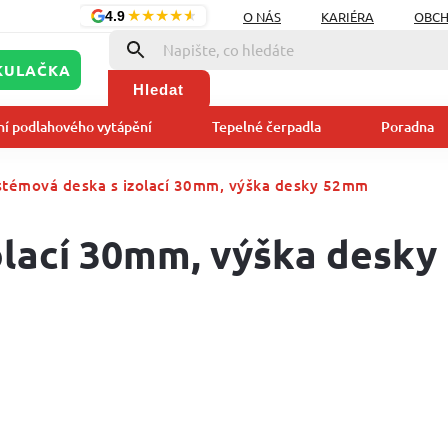
★
★
★
★
★
O NÁS
KARIÉRA
OBCH
4.9
KULAČKA
Hledat
ní podlahového vytápění
Tepelné čerpadla
Poradna
stémová deska s izolací 30mm, výška desky 52mm
olací 30mm, výška desky