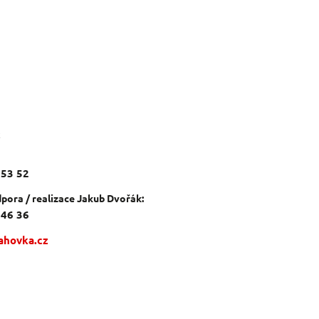
c
 53 52
pora / realizace Jakub Dvořák:
 46 36
ahovka.cz