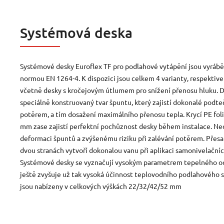
Systémová deska
Systémové desky Euroflex TF pro podlahové vytápění jsou vyrábě
normou EN 1264-4. K dispozici jsou celkem 4 varianty, respektive
včetně desky s kročejovým útlumem pro snížení přenosu hluku. D
speciálně konstruovaný tvar špuntu, který zajistí dokonalé podte
potěrem, a tím dosažení maximálního přenosu tepla. Krycí PE foli
mm zase zajistí perfektní pochůznost desky během instalace. Ne
deformaci špuntů a zvýšenému riziku při zalévání potěrem. Přesah
dvou stranách vytvoří dokonalou vanu při aplikaci samonivelačníc
Systémové desky se vyznačují vysokým parametrem tepelného od
ještě zvyšuje už tak vysoká účinnost teplovodního podlahového 
jsou nabízeny v celkových výškách 22/32/42/52 mm