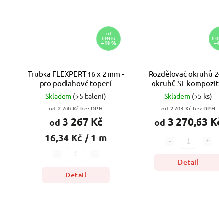
od
3 993 Kč
5 45
–18 %
–
Trubka FLEXPERT 16 x 2 mm -
Rozdělovač okruhů 2
pro podlahové topení
okruhů SL kompozit
Skladem
(>5 balení)
Skladem
(>5 ks)
od 2 700 Kč bez DPH
od 2 703 Kč bez DPH
3 267 Kč
3 270,63 K
od
od
16,34 Kč / 1 m
Detail
Detail