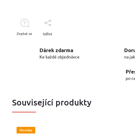
Zeptat se
Sdílet
Dárek zdarma
Doru
Ke každé objednávce
na ja
Pře
po c
Související produkty
Novinka