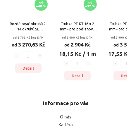
od
od
–40 %
–32 %
Rozdělovač okruhů 2-
Trubka PE-RT 16 x 2
Trubka PE-RT
14 okruhů SL
mm - pro podlahové
mm - pro po
kompozitní
topení
topen
od 2 703 Kč bez DPH
od 2 400 Kč bez DPH
od 2 900 Kč 
3 270,63 Kč
2 904 Kč
3 50
od
od
od
18,15 Kč / 1 m
17,55 Kč
Detail
Detail
Detai
Informace pro vás
O nás
Kariéra