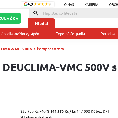
★
★
★
★
★
O NÁS
KARIÉRA
OBCH
4.9
KULAČKA
Hledat
ní podlahového vytápění
Tepelné čerpadla
Poradna
CLIMA-VMC 500V s kompresorem
a DEUCLIMA-VMC 500V s
235 950 Kč
–40 %
141 570 Kč
/ ks
117 000 Kč bez DPH
Skladem u dodavatele