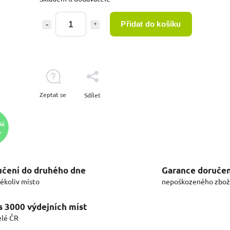
Přidat do košíku
Zeptat se
Sdílet
Kč
%
čení do druhého dne
Garance doručen
kékoliv místo
nepoškozeného zbož
s 3000 výdejních míst
elé ČR