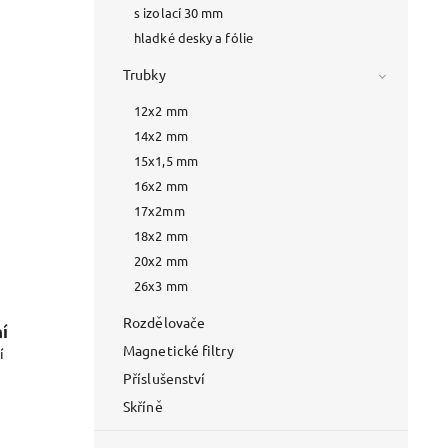
s izolací 30 mm
hladké desky a fólie
Trubky
12x2 mm
14x2 mm
15x1,5 mm
16x2 mm
17x2mm
18x2 mm
20x2 mm
26x3 mm
Rozdělovače
í
Magnetické filtry
í
Příslušenství
Skříně