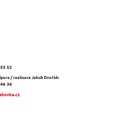
c
 53 52
pora / realizace Jakub Dvořák:
 46 36
ahovka.cz