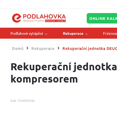
ONLINE KAL
Podlahové vytápění
Frézova
Rekuperace
Domů
Rekuperace
Rekuperační jednotka DEU
/
/
Rekuperační jednotk
kompresorem
Kód:
7510010102