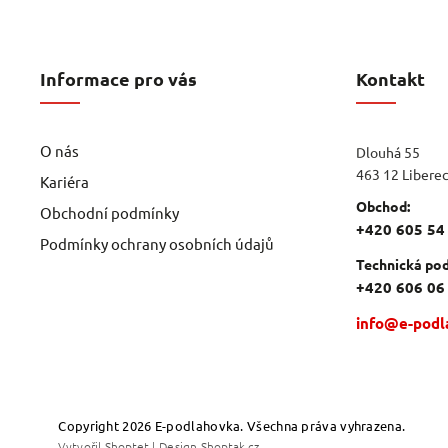
Informace pro vás
Kontakt
O nás
Dlouhá 55
463 12 Libere
Kariéra
Obchod:
Obchodní podmínky
+420 605 54
Podmínky ochrany osobních údajů
Technická pod
+420 606 06
info@e-podl
Copyright 2026
E-podlahovka
. Všechna práva vyhrazena.
Vytvořil
Shoptet
| Design
Shoptak.cz