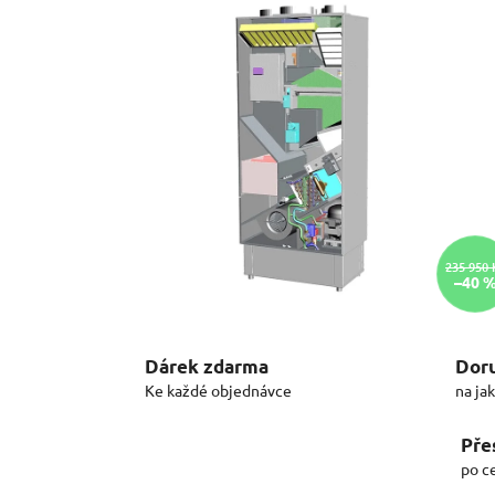
235 950 
–40 
Dárek zdarma
Doru
Ke každé objednávce
na ja
Pře
po c