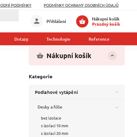
ODNÍ PODMÍNKY
PODMÍNKY OCHRANY OSOBNÍCH ÚDAJŮ
Nákupní košík
Přihlášení
Prázdný košík
Dotazy
Technologie
Reference
Kont
Nákupní košík
Kategorie
Podlahové vytápění
Desky a fólie
bez izolace
s izolací 10 mm
s izolací 20 mm