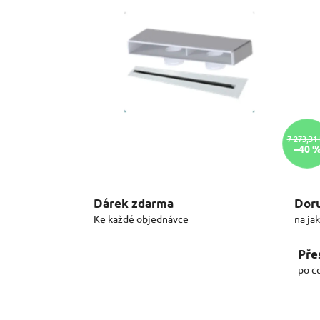
7 273,31
–40 
Dárek zdarma
Doru
Ke každé objednávce
na ja
Pře
po c