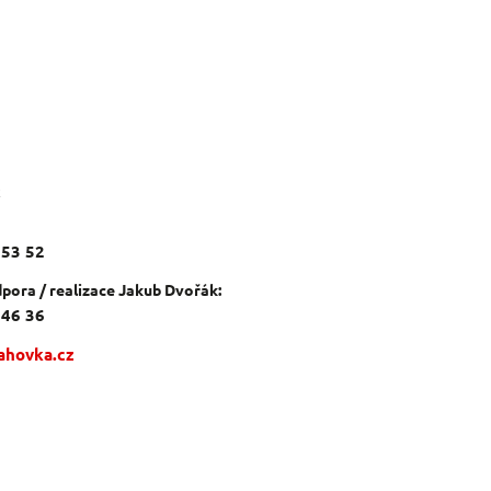
c
 53 52
pora / realizace Jakub Dvořák:
 46 36
ahovka.cz