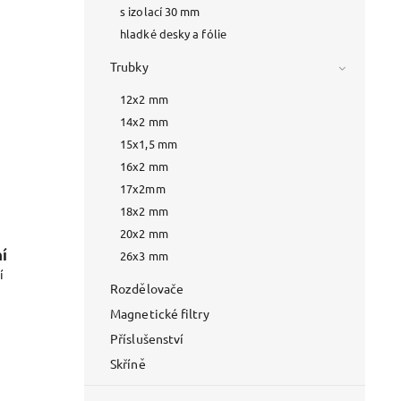
s izolací 30 mm
hladké desky a fólie
Trubky
12x2 mm
14x2 mm
15x1,5 mm
16x2 mm
17x2mm
18x2 mm
20x2 mm
í
26x3 mm
í
Rozdělovače
Magnetické filtry
Příslušenství
Skříně