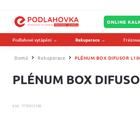
ONLINE KAL
Podlahové vytápění
Frézova
Rekuperace
Domů
Rekuperace
PLÉNUM BOX DIFUSOR L1
/
/
PLÉNUM BOX DIFUSO
Kód:
7770012100