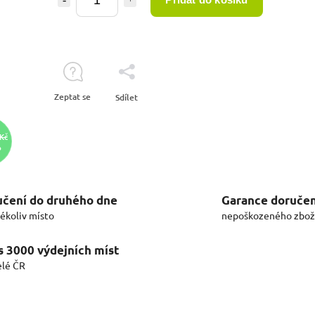
Zeptat se
Sdílet
 Kč
%
čení do druhého dne
Garance doručen
kékoliv místo
nepoškozeného zbož
s 3000 výdejních míst
elé ČR