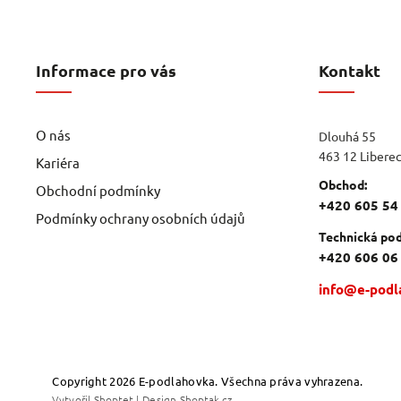
Informace pro vás
Kontakt
O nás
Dlouhá 55
463 12 Libere
Kariéra
Obchod:
Obchodní podmínky
+420 605 54
Podmínky ochrany osobních údajů
Technická pod
+420 606 06
info@e-podl
Copyright 2026
E-podlahovka
. Všechna práva vyhrazena.
Vytvořil
Shoptet
| Design
Shoptak.cz