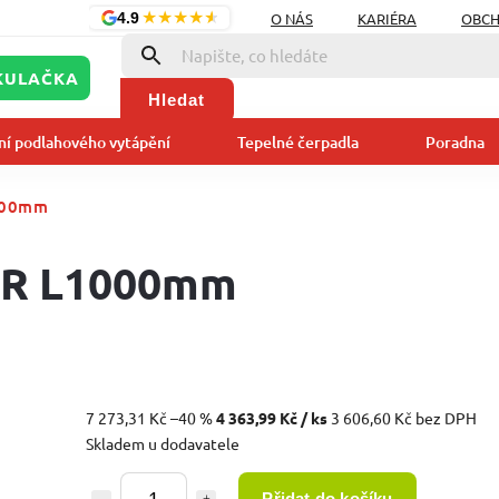
★
★
★
★
★
O NÁS
KARIÉRA
OBCH
4.9
KULAČKA
Hledat
ní podlahového vytápění
Tepelné čerpadla
Poradna
000mm
R L1000mm
7 273,31 Kč
–40 %
4 363,99 Kč
/ ks
3 606,60 Kč bez DPH
Skladem u dodavatele
Přidat do košíku