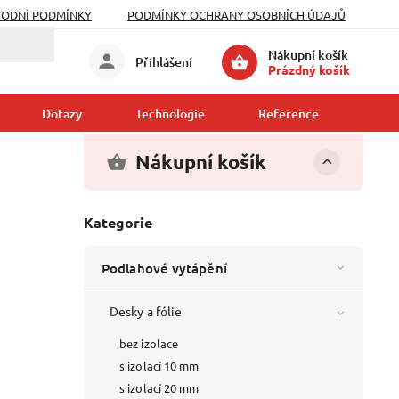
ODNÍ PODMÍNKY
PODMÍNKY OCHRANY OSOBNÍCH ÚDAJŮ
Nákupní košík
Přihlášení
Prázdný košík
Dotazy
Technologie
Reference
Kont
Nákupní košík
Kategorie
Podlahové vytápění
Desky a fólie
bez izolace
s izolací 10 mm
s izolací 20 mm