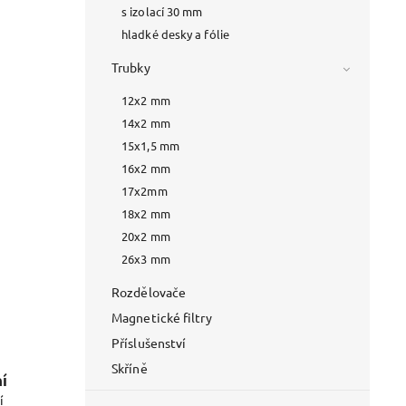
s izolací 30 mm
hladké desky a fólie
Trubky
12x2 mm
14x2 mm
15x1,5 mm
16x2 mm
17x2mm
18x2 mm
20x2 mm
26x3 mm
Rozdělovače
Magnetické filtry
Příslušenství
Skříně
í
í