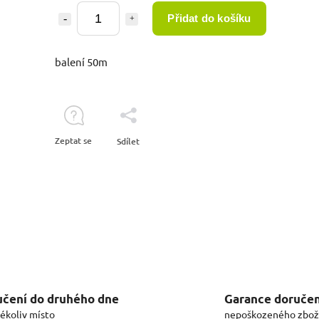
Přidat do košíku
balení 50m
Zeptat se
Sdílet
čení do druhého dne
Garance doručen
kékoliv místo
nepoškozeného zbož