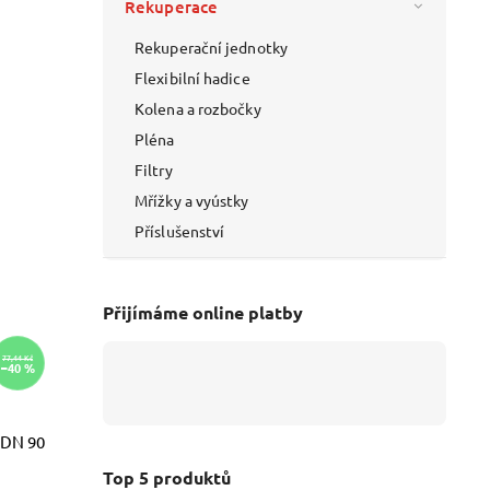
Rekuperace
Rekuperační jednotky
Flexibilní hadice
Kolena a rozbočky
Pléna
Filtry
Mřížky a vyústky
Příslušenství
Přijímáme online platby
77,44 Kč
–40 %
DN 90
Top 5 produktů