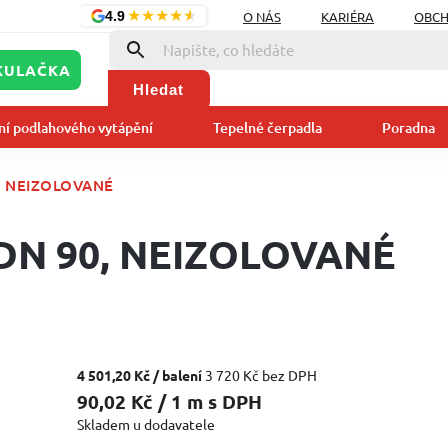
★
★
★
★
★
O NÁS
KARIÉRA
OBCH
4.9
KULAČKA
Hledat
ní podlahového vytápění
Tepelné čerpadla
Poradna
0, NEIZOLOVANÉ
 DN 90, NEIZOLOVANÉ
4 501,20 Kč
/ balení
3 720 Kč bez DPH
90,02 Kč / 1 m s DPH
Skladem u dodavatele