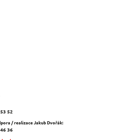
c
 53 52
pora / realizace Jakub Dvořák:
 46 36