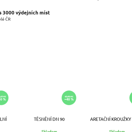
s 3000 výdejních míst
elé ČR
,27 Kč
62,92 Kč
40 %
–40 %
LNÍ
TĚSNĚNÍ DN 90
ARETAČNÍ KROUŽKY 
Skladem
Skladem