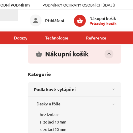
ODNÍ PODMÍNKY
PODMÍNKY OCHRANY OSOBNÍCH ÚDAJŮ
Nákupní košík
Přihlášení
Prázdný košík
Dotazy
Technologie
Reference
Kont
Nákupní košík
Kategorie
Podlahové vytápění
Desky a fólie
bez izolace
s izolací 10 mm
s izolací 20 mm