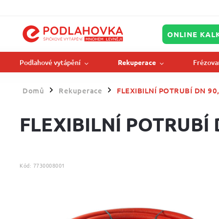
ONLINE KAL
Podlahové vytápění
Frézova
Rekuperace
Domů
Rekuperace
FLEXIBILNÍ POTRUBÍ DN 9
/
/
FLEXIBILNÍ POTRUBÍ
Kód:
7730008001