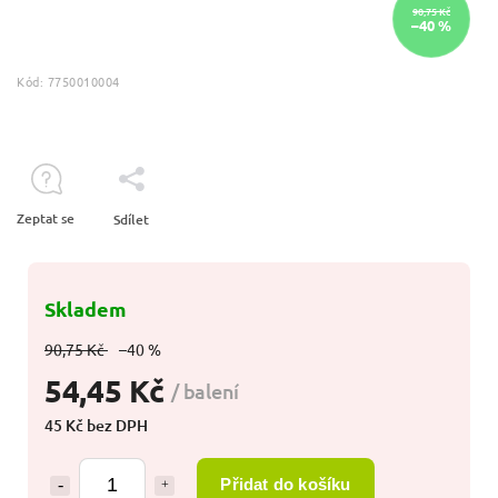
90,75 Kč
–40 %
Kód:
7750010004
Zeptat se
Sdílet
Skladem
90,75 Kč
–40 %
54,45 Kč
/ balení
45 Kč bez DPH
Přidat do košíku