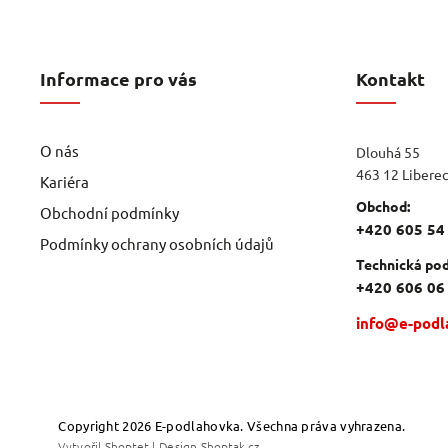
Informace pro vás
Kontakt
O nás
Dlouhá 55
463 12 Libere
Kariéra
Obchod:
Obchodní podmínky
+420 605 54
Podmínky ochrany osobních údajů
Technická pod
+420 606 06
info@e-podl
Copyright 2026
E-podlahovka
. Všechna práva vyhrazena.
Vytvořil
Shoptet
| Design
Shoptak.cz