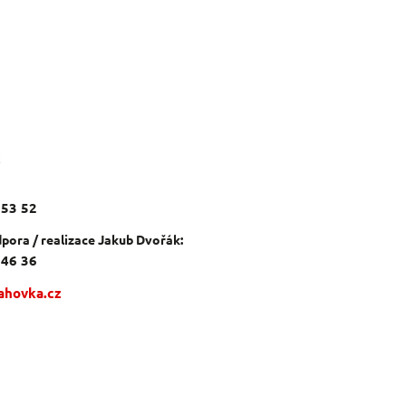
c
 53 52
pora / realizace Jakub Dvořák:
 46 36
ahovka.cz