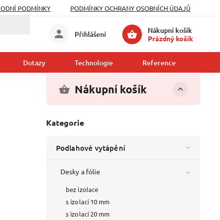
ODNÍ PODMÍNKY
PODMÍNKY OCHRANY OSOBNÍCH ÚDAJŮ
Nákupní košík
Přihlášení
Prázdný košík
Dotazy
Technologie
Reference
Kont
Nákupní košík
Kategorie
Podlahové vytápění
Desky a fólie
bez izolace
s izolací 10 mm
s izolací 20 mm