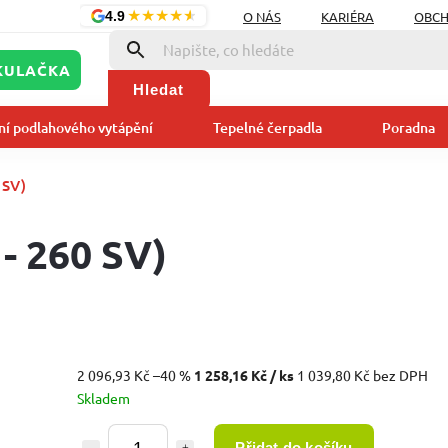
★
★
★
★
★
O NÁS
KARIÉRA
OBCH
4.9
KULAČKA
Hledat
ní podlahového vytápění
Tepelné čerpadla
Poradna
 SV)
- 260 SV)
2 096,93 Kč
–40 %
1 258,16 Kč
/ ks
1 039,80 Kč bez DPH
Skladem
Přidat do košíku