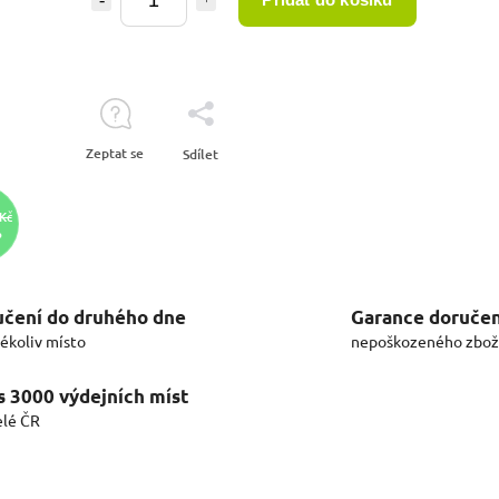
Zeptat se
Sdílet
 Kč
%
čení do druhého dne
Garance doručen
kékoliv místo
nepoškozeného zbož
s 3000 výdejních míst
elé ČR