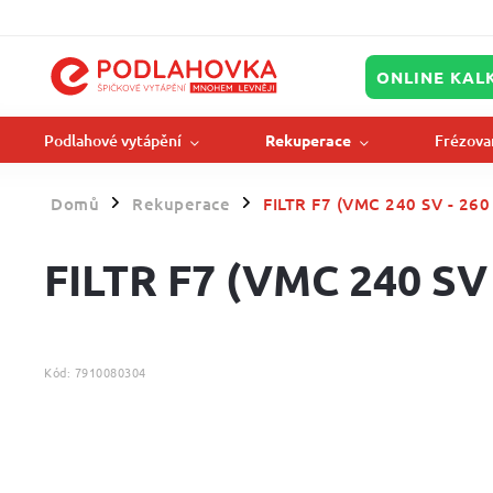
ONLINE KAL
Podlahové vytápění
Frézova
Rekuperace
Domů
Rekuperace
FILTR F7 (VMC 240 SV - 260
/
/
FILTR F7 (VMC 240 SV 
Kód:
7910080304