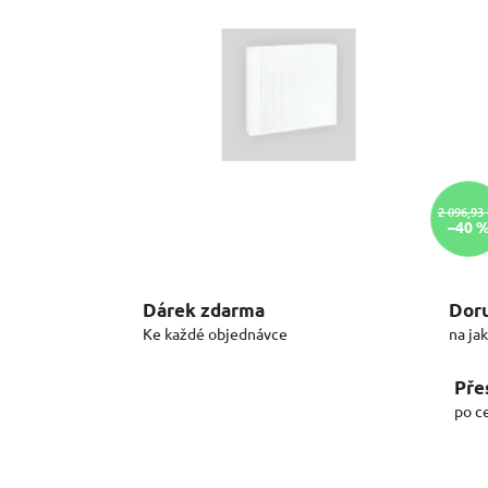
2 096,93
–40 
Dárek zdarma
Doru
Ke každé objednávce
na ja
Pře
po c