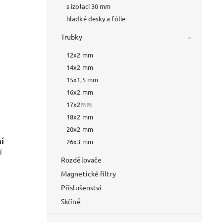
s izolací 30 mm
hladké desky a fólie
Trubky
12x2 mm
14x2 mm
15x1,5 mm
16x2 mm
17x2mm
18x2 mm
20x2 mm
í
26x3 mm
í
Rozdělovače
Magnetické filtry
Příslušenství
Skříně