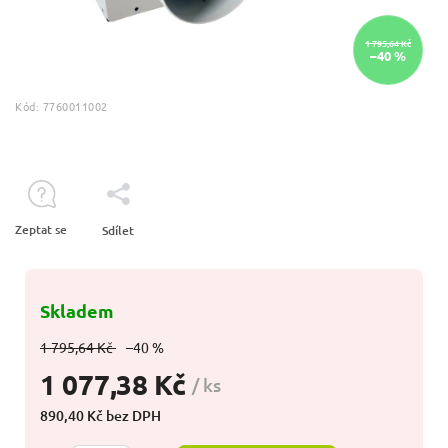
1 795,64 Kč
–40 %
Kód:
7760011002
Zeptat se
Sdílet
Skladem
1 795,64 Kč
–40 %
1 077,38 Kč
/ ks
890,40 Kč bez DPH