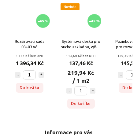
Novinka
–45 %
–45 %
Rozšiřovací sada
Systémová deska pro
Pozinkovan
03+03 vč.
suchou skladbu, výška
pro rozvod 
průtokoměrů,
desky 25mm
180° EUR
1 154 Kč bez DPH
113,60 Kč bez DPH
120,30 Kč b
kompozitní / plastový
1 396,34 Kč
137,46 Kč
145,56
219,94 Kč
/ 1 m2
Do košíku
Do koš
Do košíku
Informace pro vás