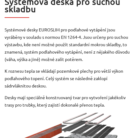
Systémová deska pro suchou
skladbu
Systémové desky EUROSLIM pro podlahové vytápění jsou
vyráběny v souladu s normou EN 1264-4. Jsou určeny pro suchou
výstavbu, kde není možné použít standardní mokrou skladby, to
znamená, systém podlahového vytápění, není z nějakého důvodu
(váha, výška a jiné) možné zalít potěrem.
K roznesu tepla se vkládají pozemkové plechy pro větší výkon
podlahového topení. Celý systém se následně zaklopí
sádrvláknitou deskou.
Desky mají speciálně konstruovaný tvar pro vytvoření jakékoliv
trasy pro trubky, který zajistí dokonalé přenos tepla.