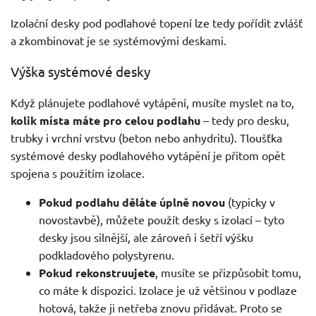
Izolační desky pod podlahové topení lze tedy pořídit zvlášť
a zkombinovat je se systémovými deskami.
Výška systémové desky
Když plánujete podlahové vytápění, musíte myslet na to,
kolik místa máte pro celou podlahu
– tedy pro desku,
trubky i vrchní vrstvu (beton nebo anhydritu). Tloušťka
systémové desky podlahového vytápění je přitom opět
spojena s použitím izolace.
Pokud podlahu děláte úplně novou
(typicky v
novostavbě), můžete použít desky s izolací – tyto
desky jsou silnější, ale zároveň i šetří výšku
podkladového polystyrenu.
Pokud rekonstruujete
, musíte se přizpůsobit tomu,
co máte k dispozici. Izolace je už většinou v podlaze
hotová, takže ji netřeba znovu přidávat. Proto se