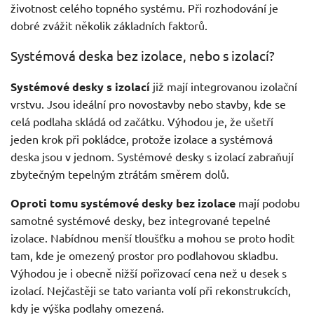
životnost celého topného systému. Při rozhodování je
dobré zvážit několik základních faktorů.
Systémová deska bez izolace, nebo s izolací?
Systémové desky s izolací
již mají integrovanou izolační
vrstvu. Jsou ideální pro novostavby nebo stavby, kde se
celá podlaha skládá od začátku. Výhodou je, že ušetří
jeden krok při pokládce, protože izolace a systémová
deska jsou v jednom. Systémové desky s izolací zabraňují
zbytečným tepelným ztrátám směrem dolů.
Oproti tomu systémové desky bez izolace
mají podobu
samotné systémové desky, bez integrované tepelné
izolace. Nabídnou menší tloušťku a mohou se proto hodit
tam, kde je omezený prostor pro podlahovou skladbu.
Výhodou je i obecně nižší pořizovací cena než u desek s
izolací. Nejčastěji se tato varianta volí při rekonstrukcích,
kdy je výška podlahy omezená.