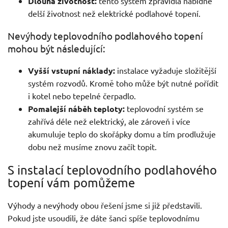
Dlouhá životnost:
tento systém zpravidla nabídne
delší životnost než elektrické podlahové topení.
Nevýhody teplovodního podlahového topení
mohou být následující:
Vyšší vstupní náklady:
instalace vyžaduje složitější
systém rozvodů. Kromě toho může být nutné pořídit
i kotel nebo tepelné čerpadlo.
Pomalejší náběh teploty:
teplovodní systém se
zahřívá déle než elektrický, ale zároveň i více
akumuluje teplo do skořápky domu a tím prodlužuje
dobu než musíme znovu začít topit.
S instalací teplovodního podlahového
topení vám pomůžeme
Výhody a nevýhody obou řešení jsme si již představili.
Pokud jste usoudili, že dáte šanci spíše teplovodnímu