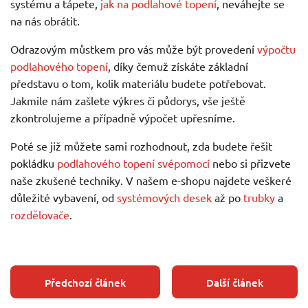
systému a tápete,
jak na podlahové topení
, neváhejte se
na nás obrátit.
Odrazovým můstkem pro vás může být provedení
výpočtu
podlahového topení
, díky čemuž získáte základní
představu o tom, kolik materiálu budete potřebovat.
Jakmile nám zašlete výkres či půdorys, vše ještě
zkontrolujeme a případně výpočet upřesníme.
Poté se již můžete sami rozhodnout, zda budete řešit
pokládku
podlahového topení svépomocí
nebo si přizvete
naše zkušené techniky. V našem e-shopu najdete veškeré
důležité vybavení, od
systémových desek
až po
trubky
a
rozdělovače
.
Předchozí článek
Další článek